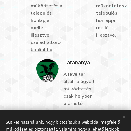
működtetés a
működtetés a
település
település
honlapja
honlapja
mellé
mellé
illesztve.
illesztve.
csaladfa.toro
kbalint.hu
Tatabánya
A levéltár
által felügyelt
működtetés
csak helyben
elérhető
Sütiket használunk, hogy biztosítsuk a weboldal megfelelő
működését és biztonságát, valamint hogy a lehető legjobb