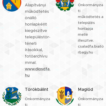
Alapítványi
Önkormányza
ti
működtetés
működtetés a
önálló
település
honlapként
honlapja
kiegészítve
mellé
településtör-
illesztve.
téneti
csaladfa.biato
írásokkal,
rbagy.hu
fotóarchívu
mmal.
www.diosdfa.
hu
Törökbálint
Maglód
Önkormányza
Önkormányza
ti
ti