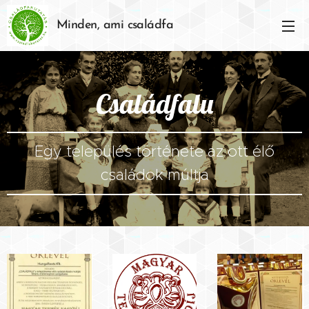
Minden, ami családfa
Családfalu
Egy település története az ott élő
családok múltja