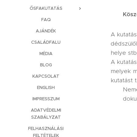
ŐSFAKUTATÁS
Kösz
FAQ
AJÁNDÉK
A kutatás
CSALÁDFALU
dédszülő
helye stb
MÉDIA
A kutatás
BLOG
melyek m
KAPCSOLAT
kutatást 
ENGLISH
Neme
doku
IMPRESSZUM
ADATVÉDELMI
SZABÁLYZAT
FELHASZNÁLÁSI
FELTÉTELEK