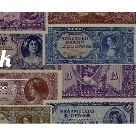
nk
er 31-ig