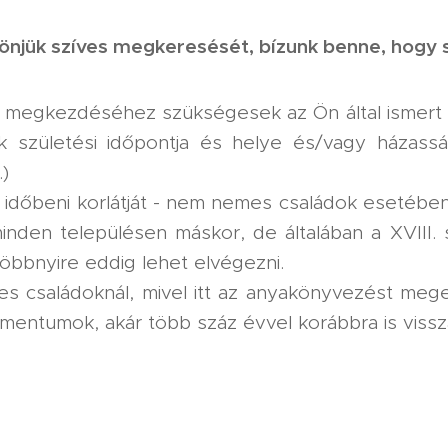
önjük szíves megkeresését, bízunk benne, hogy 
 megkezdéséhez szükségesek az Ön által ismert l
k születési időpontja és helye és/vagy házassá
.)
 időbeni korlátját - nem nemes családok esetében
inden településen máskor, de általában a XVIII.
többnyire eddig lehet elvégezni.
s családoknál, mivel itt az anyakönyvezést mege
mentumok, akár több száz évvel korábbra is vissza