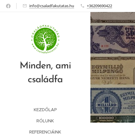
info@csaladfakutatas.hu
+36209690422
Minden, ami
családfa
KEZDŐLAP
RÓLUNK
REFERENCIÁINK