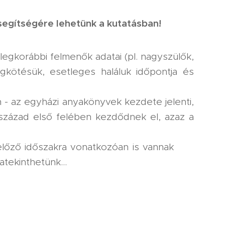
segítségére lehetünk a kutatásban!
egkorábbi felmenők adatai (pl. nagyszülők,
gkötésük, esetleges haláluk időpontja és
 - az egyházi anyakönyvek kezdete jelenti,
 század első felében kezdődnek el, azaz a
lőző időszakra vonatkozóan is vannak
tekinthetünk...